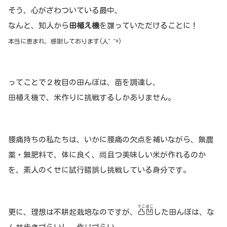
そう、心がざわついている最中、
なんと、知人から
田植え機
を譲っていただけることに！
本当に恵まれ、感謝しております(人˘ ˘*)
ってことで２枚目の田んぼは、苗を調達し、
田植え機で、米作りに挑戦するしかありません。
腰痛持ちの私たちは、いかに腰痛の欠点を補いながら、無農
薬・無肥料で、体に良く、尚且つ美味しい米が作れるのか
を、素人のくせに試行錯誤し挑戦している身分です。
でこぼこ
更に、理想は不耕起栽培なのですが、
凸凹
した田んぼは、な