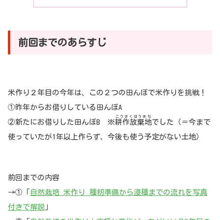
前回までのあらすじ
米作り２年目の今年は、この２つの田んぼで米作りを挑戦！
①昨年からお借りしている田んぼA
こうさくほうきち
②新たにお借りした田んぼB ※
耕作放棄地
でした（＝今まで
使っていたが1年以上作らず、今後も使う予定がない土地）
前回までの内容
→①「
自然栽培 米作り 種籾準備から浸種までの流れを写真
付きで解説
」